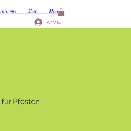
ernräume
Shop
More
Anmelden
für Pfosten