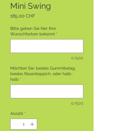
Mini Swing
Preis
185,00 CHF
Bitte geben Sie hier Ihre
Wunschfarben bekannt
*
0/500
Möchten Sie: beides Gummibelag,
beides Rasenteppich, oder halb-
halb
*
0/500
Anzahl
*