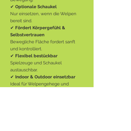
✔
Optionale Schaukel
Nur einsetzen, wenn die Welpen
bereit sind.
✔
Fördert Körpergefühl &
Selbstvertrauen
Bewegliche Fläche fordert sanft
und kontrolliert.
✔
Flexibel bestückbar
Spielzeuge und Schaukel
austauschbar.
✔
Indoor & Outdoor einsetzbar
Ideal für Welpengehege und
Trainingsbereiche.
Masse & Details
2-teilig
Technische Angaben
Grundfläche des Ständers ca.