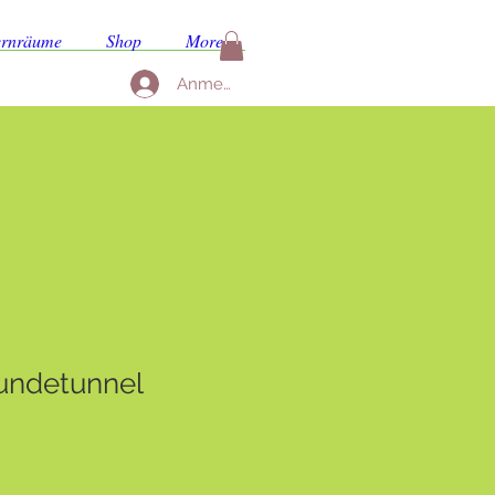
ernräume
Shop
More
Anmelden
Hundetunnel