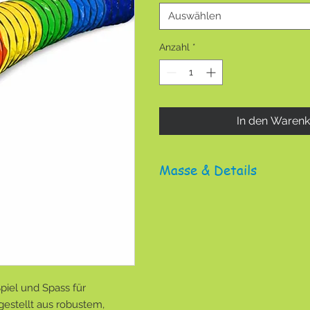
Auswählen
Anzahl
*
In den Waren
Masse & Details
Durchmesser 60 cm
Bestehend aus 6 Farben: dunke
grün, gelb, orange und rot
Diverse Längen im Bestellvor
weiter Längen im Bestellvorgang
piel und Spass für
stellt aus robustem,