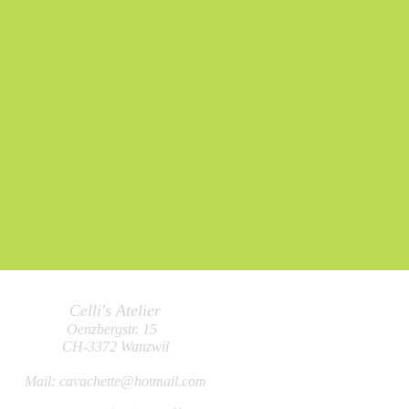
Celli's Atelier
Oenzbergstr. 15
CH-3
372 Wanzwil
Mail:
cavachette@hotmail.com