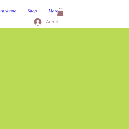
ernräume
Shop
More
Anmelden