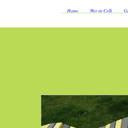
Home
Wer ist Celli
Ga