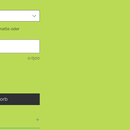
matte oder
0/500
korb