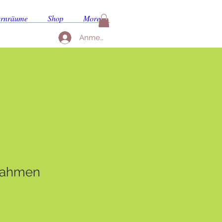
ernräume
Shop
More
Anmelden
rahmen