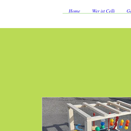
Home
Wer ist Celli
Ga