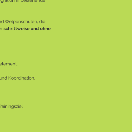
gration in bestehende
Grundgerät um eine
optionale S
kommt eine sanfte Bewegung hin
Gleichgewicht und Körperspannun
dann, wenn die Welpen dafür bere
und Welpenschulen, die
Geeignet für:
en
schrittweise und ohne
Welpen mit ersten sensorisch
schrittweise Balanceförderun
strukturierte Spielimpulse
Fokus:
Wahrnehmung + Balance
Bewegung:
gering–moderat
Welpen-Sensorikrahmen
element.
Der Sensorikrahmen ist ein
begeh
Mehrere Welpen können gleichzeit
 und Koordination.
frei bewegen und selbstständig 
sie sich beschäftigen. Die Spielp
und ruhiger.
Geeignet für:
ainingsziel.
etwas ältere Welpen
mittlere bis größere Gruppen
selbstbestimmtes Erkunden
Fokus:
Wahrnehmung & Eigeniniti
Bewegung:
moderat