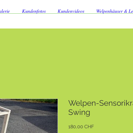
lerie
Kundenfotos
Kundenvideos
Welpenhäuser & L
Welpen-Sensorik
Swing
Preis
180,00 CHF