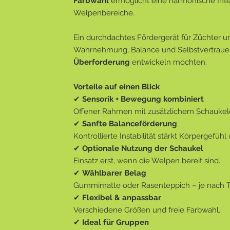
Farbwahl
ermöglicht eine harmonische Inte
Welpenbereiche.
Ein durchdachtes Fördergerät für Züchter 
Wahrnehmung, Balance und Selbstvertrau
Überforderung
entwickeln möchten.
Vorteile auf einen Blick
✔
Sensorik + Bewegung kombiniert
Offener Rahmen mit zusätzlichem Schaukel
✔
Sanfte Balanceförderung
Kontrollierte Instabilität stärkt Körpergefühl
✔
Optionale Nutzung der Schaukel
Einsatz erst, wenn die Welpen bereit sind.
✔
Wählbarer Belag
Gummimatte oder Rasenteppich – je nach Tr
✔
Flexibel & anpassbar
Verschiedene Größen und freie Farbwahl.
✔
Ideal für Gruppen