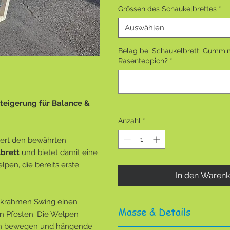
Grössen des Schaukelbrettes
*
Auswählen
Belag bei Schaukelbrett: Gummi
Rasenteppich?
*
teigerung für Balance &
Anzahl
*
ert den bewährten
lbrett
und bietet damit eine
lpen, die bereits erste
In den Waren
.
rikrahmen Swing einen
Masse & Details
en Pfosten. Die Welpen
rin bewegen und hängende