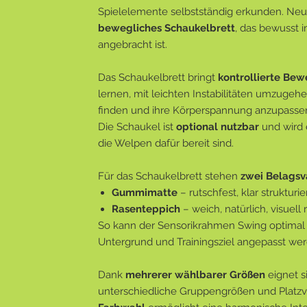
Spielelemente selbstständig erkunden. Ne
bewegliches Schaukelbrett
, das bewusst
angebracht ist.
Das Schaukelbrett bringt
kontrollierte Be
lernen, mit leichten Instabilitäten umzugehe
finden und ihre Körperspannung anzupassen
Die Schaukel ist
optional nutzbar
und wird 
die Welpen dafür bereit sind.
Für das Schaukelbrett stehen
zwei Belagsv
Gummimatte
– rutschfest, klar strukturie
Rasenteppich
– weich, natürlich, visuell 
So kann der Sensorikrahmen Swing optimal 
Untergrund und Trainingsziel angepasst wer
Dank
mehrerer wählbarer Größen
eignet s
unterschiedliche Gruppengrößen und Platzv